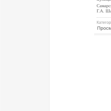
С
Г.А. Ш
Катего
Просм