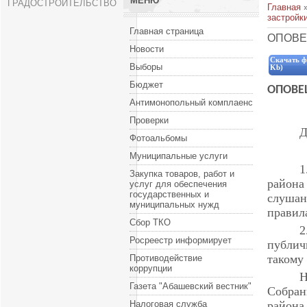
МЕНЮ
ГРАДОСТРОИТЕЛЬСТВО
Главная
застройк
Главная страница
ОПОВ
Новости
Скачать ф
Выборы
Kb)
Бюджет
ОПОВЕ
Антимонопольный комплаенс
Проверки
Д
Фотоальбомы
Муниципальные услуги
1
Закупка товаров, работ и
района
услуг для обеспечения
государственных и
слушан
муниципальных нужд
правил
Сбор ТКО
2
Росреестр информирует
публи
такому
Противодействие
коррупции
Н
Газета "Абашевский вестник"
Собран
Налоговая служба
района