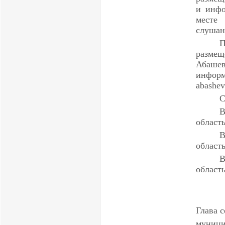
и инфо
месте
слушан
размещ
Абашев
информ
abashev
С
В
область
В
область
В
область
Глава 
муници