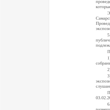
проведе
которы
Э
Самарск
Прове
экспози
5
публич
подлеж
П
1
собран
2
3
экспо
слушан
П
03.02.2
6
размещ