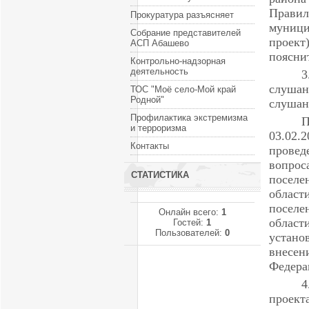
Правил
Прокуратура разъясняет
муници
Собрание представителей
проек
АСП Абашево
поясни
Контрольно-надзорная
деятельность
3
слуша
ТОС "Моё село-Мой край
Родной"
слушан
Профилактика экстремизма
П
и терроризма
03.02.
Контакты
провед
вопрос
СТАТИСТИКА
поселе
област
поселе
Онлайн всего:
1
облас
Гостей:
1
Пользователей:
0
устано
внесен
Федера
4
проект