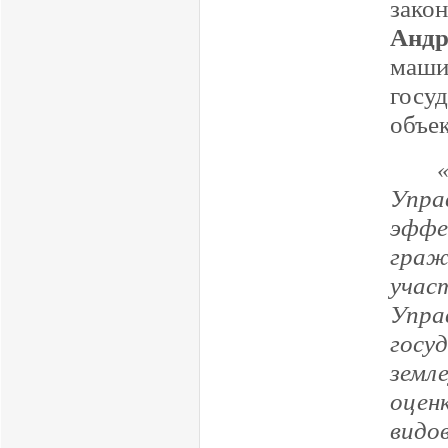
зако
Андр
маши
госу
объе
Упра
эфф
гра
уча
Упра
госу
земл
оцен
видо