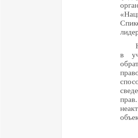
орга
«Нац
Спик
лиде
Нача
в уч
обра
прав
спос
свед
прав
неак
объе