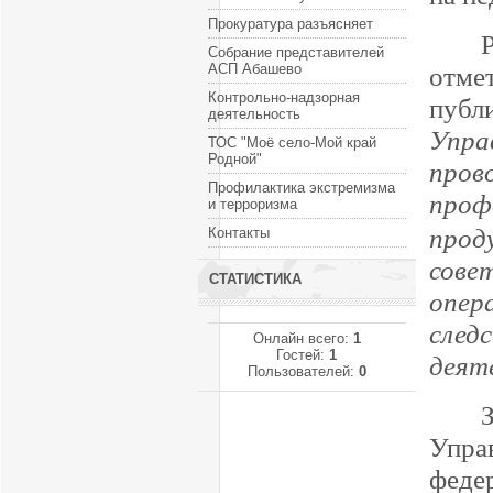
Прокуратура разъясняет
Собрание представителей
АСП Абашево
отме
Контрольно-надзорная
пуб
деятельность
Упр
ТОС "Моё село-Мой край
Родной"
про
Профилактика экстремизма
проф
и терроризма
про
Контакты
сове
СТАТИСТИКА
опер
сле
Онлайн всего:
1
Гостей:
1
деят
Пользователей:
0
Упра
фед