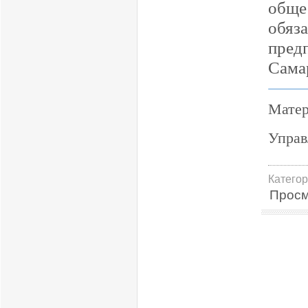
обще
обяз
пред
Сама
Матер
Управ
Катего
Просм