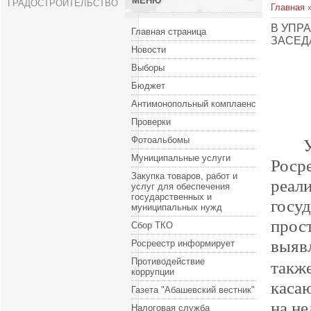
МЕНЮ
ГРАДОСТРОИТЕЛЬСТВО
Главная
В УПР
Главная страница
ЗАСЕД
Новости
Выборы
Бюджет
Антимонопольный комплаенс
Проверки
Фотоальбомы
Муниципальные услуги
Роср
Закупка товаров, работ и
реа
услуг для обеспечения
государственных и
госу
муниципальных нужд
прос
Сбор ТКО
выяв
Росреестр информирует
Противодействие
такж
коррупции
каса
Газета "Абашевский вестник"
на н
Налоговая служба