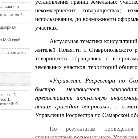
установления границ земельных участк
разъясняет
некоммерческих товариществах; из
дставителей
использования, до возможности оформл
участках.
адзорная
о-Мой край
Актуальная тематика консультаци
жителей Тольятти и Ставропольского р
 экстремизма
товариществ обращались с вопроса
земельных участков, территорий общего
«
Управление Росреестра по Сам
быстро меняющегося законодат
 всего:
1
предоставить актуальную информац
тей:
1
ателей:
0
наших граждан вопросам
», - отмет
Управления Росреестра по Самарской об
По результатам проведения 
специалистами регионального Управлен