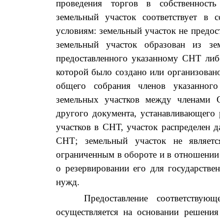
проведения торгов в собственность
земельный участок соответствует в 
условиям:
земельный участок не предо
земельный участок образован из зем
предоставленного указанному СНТ либ
которой было создано или организован
общего собрания членов указанно
земельных участков между членами 
другого документа, устанавливающего 
участков в СНТ,
участок распределен д
СНТ; земельный участок не являетс
ограниченным в обороте и в отношении
о резервировании его для государств
нужд.
Предоставление
соответствующ
осуществля
ется
на основании решени