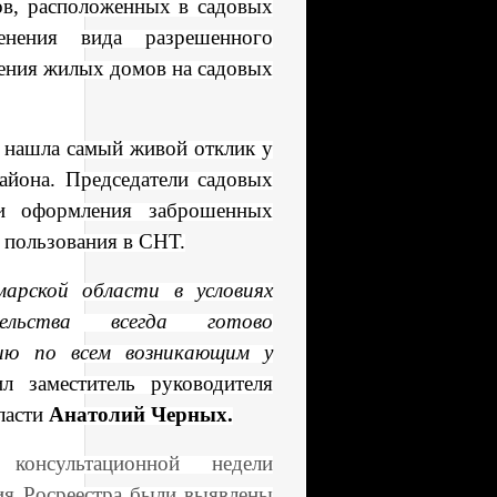
ов, расположенных в садовых
менения вида разрешенного
ения жилых домов на садовых
й нашла самый живой отклик у
айона. Председатели садовых
ми оформления заброшенных
 пользования в СНТ.
арской области в условиях
ельства всегда готово
ию по всем возникающим у
ил заместитель руководителя
ласти
Анатолий Черных.
консультационной недели
ия Росреестра были выявлены