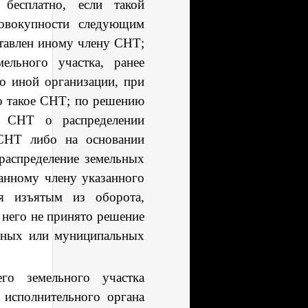
 бесплатно, если такой
совокупности следующим
ставлен иному члену СНТ;
ельного участка, ранее
о иной организации, при
о такое СНТ; по решению
го
СНТ о распределении
СНТ либо на основании
распределение земельных
анному члену указанного
я изъятым из оборота,
 него не принято решение
енных или муниципальных
его з
емельного участка
я
исполнительного органа