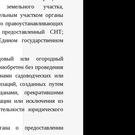
земельного участка,
ельным участком органы
 о правоустанавливающих
 предоставленный СНТ;
дином государственном
довый или огородный
риобретен без проведения
енами садоводческих или
изаций, созданных путем
данами, прекратившими
дации или исключения из
ельности юридического
гана о предоставлении