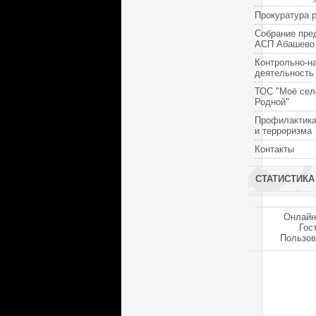
Прокуратура 
Собрание пре
АСП Абашево
Контрольно-н
деятельность
ТОС "Моё сел
Родной"
Профилактика
и терроризма
Контакты
СТАТИСТИКА
Онлайн
Гос
Пользов