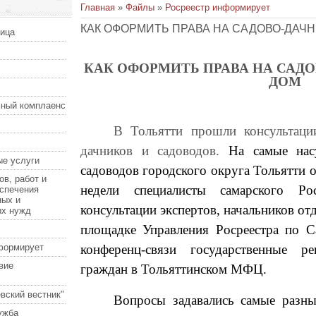
Главная
»
Файлы
»
Росреестр информирует
КАК ОФОРМИТЬ ПРАВА НА САДОВО-ДАЧН
ница
КАК ОФОРМИТЬ ПРАВА НА САД
ДОМ
ный комплаенс
В Тольятти прошли консультации
дачников и садоводов.
На самые нас
е услуги
садоводов городского округа Тольятти 
ов, работ и
недели специалисты самарского Р
еспечения
ных и
консультации экспертов, начальников от
ых нужд
площадке Управления Росреестра по С
формирует
конференц-связи государственные ре
вие
граждан в Тольяттинском МФЦ.
вский вестник"
Вопросы задавались самые разны
ужба