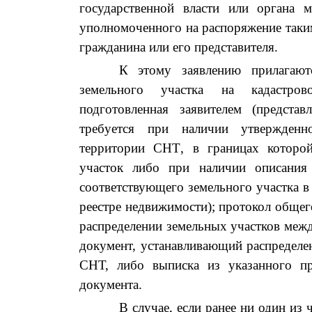
государственной власти или
органа м
уполномоченного на распоряжение таки
гражданина или его представителя.
К этому заявлению прилагаю
земельного участка на кадастро
подготовленная заявителем
(предста
треб
уется
при наличии утвержденн
территории СНТ
,
в границах которо
участок
либо при наличии
описания
соответствующего
земельного участка 
реестре недвижимости)
; протокол обще
распределении земельных участков меж
документ, устанавливающий распределе
СНТ, либо выписка из указанного пр
документа.
В случае, если ранее ни один из