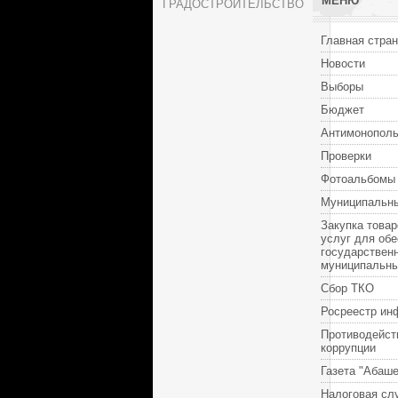
МЕНЮ
ГРАДОСТРОИТЕЛЬСТВО
Главная стра
Новости
Выборы
Бюджет
Антимонополь
Проверки
Фотоальбомы
Муниципальны
Закупка товар
услуг для об
государствен
муниципальн
Сбор ТКО
Росреестр ин
Противодейст
коррупции
Газета "Абаше
Налоговая сл