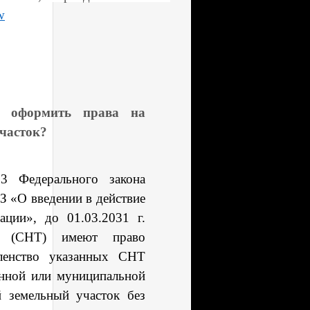
w
о оформить права на
часток?
т.3 Федерального закона
З «О введении в действие
ации», до 01.03.20
31
г.
ций (СНТ)
имеют право
лен
ство у
казанных СНТ
енной или муниципальной
ый
земельный участок без