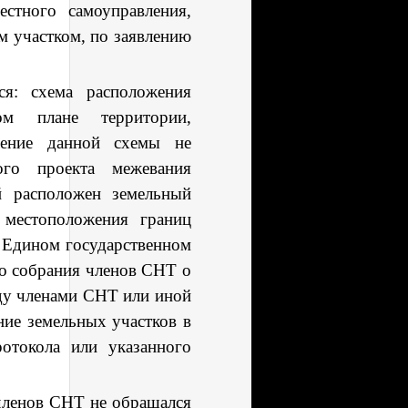
естного самоуправления,
м участком, по заявлению
тся: схема
расположения
вом плане территории
,
вление данной схемы не
ого
проекта межевания
й расположен земельный
 местоположения границ
в Едином государственно
м
го собрания членов СНТ о
ду членами СНТ или иной
ние земельных участков в
отокола или указанного
 членов СНТ не обращался