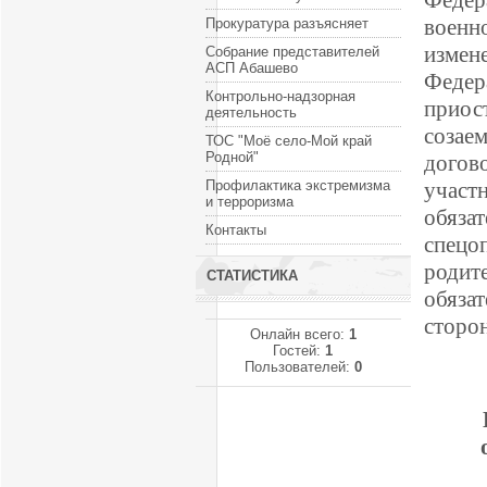
Федер
военн
Прокуратура разъясняет
измен
Собрание представителей
АСП Абашево
Феде
Контрольно-надзорная
прио
деятельность
созае
ТОС "Моё село-Мой край
Родной"
догов
Профилактика экстремизма
участ
и терроризма
обяза
Контакты
спецо
родит
СТАТИСТИКА
обяза
сторо
Онлайн всего:
1
Гостей:
1
Пользователей:
0