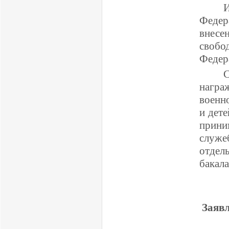
Федер
внесе
своб
Федер
С
нагр
военн
и дет
прини
служе
отдел
бакала
Заяв