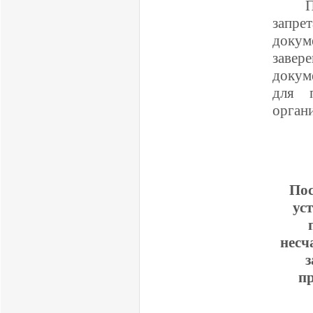
П
запре
докум
завер
докум
для п
орган
Пос
ус
несч
п