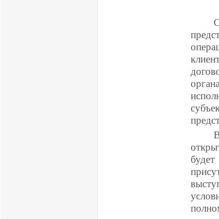
С
предс
опера
клиен
догов
орган
испол
субъе
предст
В
откры
будет
присут
высту
услов
полно