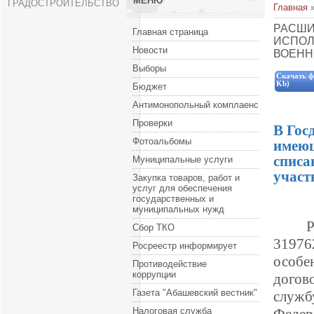
МЕНЮ
ГРАДОСТРОИТЕЛЬСТВО
Главная
РАСШИ
Главная страница
ИСПОЛ
Новости
ВОЕНН
Выборы
Скачать ф
Kb)
Бюджет
Антимонопольный комплаенс
Проверки
В Гос
Фотоальбомы
имеющ
списа
Муниципальные услуги
участ
Закупка товаров, работ и
услуг для обеспечения
государственных и
муниципальных нужд
Сбор ТКО
31976
Росреестр информирует
особ
Противодействие
коррупции
догов
Газета "Абашевский вестник"
служб
Налоговая служба