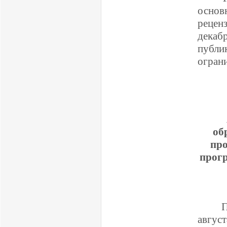
основ
рецен
декаб
публи
ограни
об
про
прог
П
август