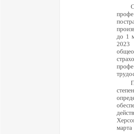
профе
пост
произ
до 1 
2023 
обще
страх
проф
трудо
степе
опред
обесп
дейст
Херсо
марта