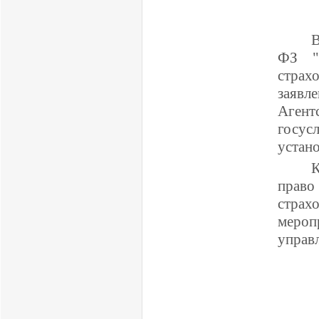
В
ФЗ "
страх
заявл
Агент
госус
устано
К
право
стра
мероп
управ