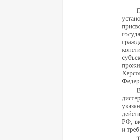
П
устан
присв
госуд
гражд
конст
субъе
прожи
Херсо
Федер
диссе
указ
дейст
РФ, в
и треб