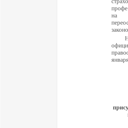
страх
профе
на 
пере
законо
Н
офиц
правоо
января
прис