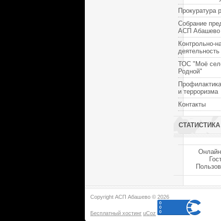
Прокуратура 
Собрание пре
АСП Абашево
Контрольно-н
деятельность
ТОС "Моё сел
Родной"
Профилактика
и терроризма
Контакты
СТАТИСТИКА
Онлайн
Гос
Пользов
Copyright АСП Абашево © 2026
Бесплатный хостинг
uCoz