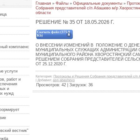
Главная
»
Файлы
»
Официальные документы
»
Прото
Собрания представителей с/п Абашево м/р Хворостян
области
ница
РЕШЕНИЕ № 35 ОТ 18.05.2026 Г.
Скачать файл (375.9
Kb)
О ВНЕСЕНИИ ИЗМЕНЕНИЙ В ПОЛОЖЕНИЕ О ДЕН
ный комплаенс
МУНИЦИПАЛЬНЫХ СЛУЖАЩИХ АДМИНИСТРАЦИИ 
МУНИЦИПАЛЬНОГО РАЙОНА ХВОРОСТЯНСКИЙ СА
РЕШЕНИЕМ СОБРАНИЯ ПРЕДСТАВИТЕЛЕЙ СЕЛЬСК
ОТ 25.12.2020 Г.
е услуги
Категория
:
Протоколы и Решения Собрания представителей с/п 
ов, работ и
|
Добавил
:
asp-abashevo
еспечения
Просмотров
:
42
|
Загрузок
:
36
ных и
ых нужд
формирует
вие
вский вестник"
ужба