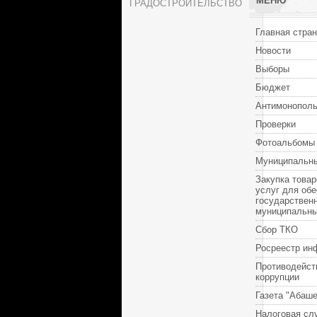
МЕНЮ
ГРАДОСТРОИТЕЛЬСТВО
Главная стра
Новости
Выборы
Бюджет
Антимонополь
Проверки
Фотоальбомы
Муниципальны
Закупка товар
услуг для об
государствен
муниципальн
Сбор ТКО
Росреестр ин
Противодейст
коррупции
Газета "Абаше
Налоговая сл