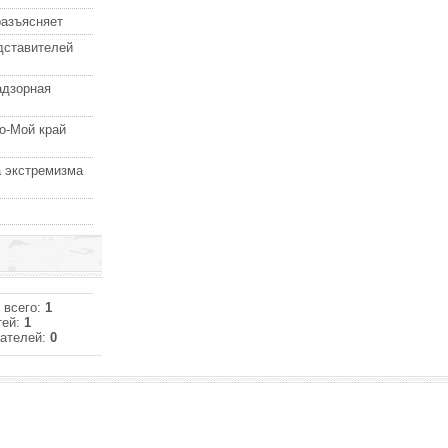
разъясняет
дставителей
адзорная
о-Мой край
 экстремизма
 всего:
1
тей:
1
ателей:
0