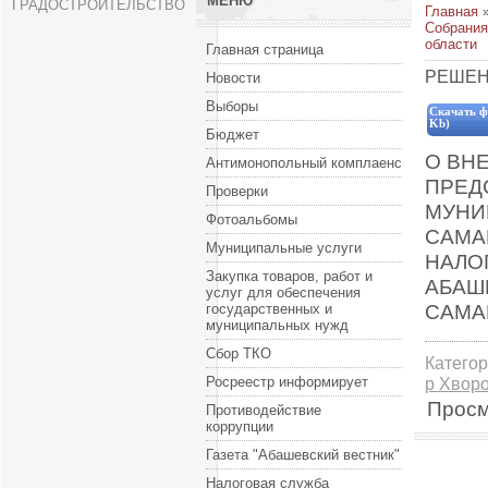
МЕНЮ
ГРАДОСТРОИТЕЛЬСТВО
Главная
Собрания
области
Главная страница
РЕШЕНИ
Новости
Выборы
Скачать ф
Kb)
Бюджет
О ВН
Антимонопольный комплаенс
ПРЕД
Проверки
МУНИ
Фотоальбомы
САМАР
Муниципальные услуги
НАЛО
Закупка товаров, работ и
АБАШ
услуг для обеспечения
САМА
государственных и
муниципальных нужд
Сбор ТКО
Катего
Росреестр информирует
р Хвор
Просм
Противодействие
коррупции
Газета "Абашевский вестник"
Налоговая служба