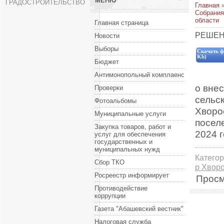
МЕНЮ
ГРАДОСТРОИТЕЛЬСТВО
Главная
Собрания
области
Главная страница
РЕШЕНИ
Новости
Выборы
Скачать ф
Kb)
Бюджет
Антимонопольный комплаенс
о вне
Проверки
сельс
Фотоальбомы
Хворо
Муниципальные услуги
посел
Закупка товаров, работ и
2024 
услуг для обеспечения
государственных и
муниципальных нужд
Катего
Сбор ТКО
р Хвор
Росреестр информирует
Просм
Противодействие
коррупции
Газета "Абашевский вестник"
Налоговая служба