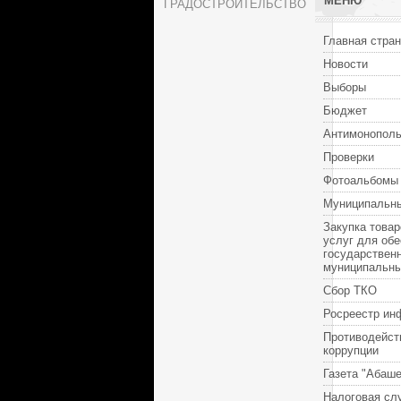
МЕНЮ
ГРАДОСТРОИТЕЛЬСТВО
Главная стра
Новости
Выборы
Бюджет
Антимонополь
Проверки
Фотоальбомы
Муниципальны
Закупка товар
услуг для об
государствен
муниципальн
Сбор ТКО
Росреестр ин
Противодейст
коррупции
Газета "Абаше
Налоговая сл