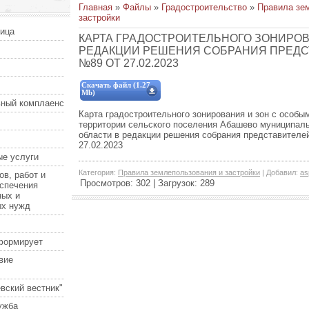
Главная
»
Файлы
»
Градостроительство
»
Правила зе
застройки
ница
КАРТА ГРАДОСТРОИТЕЛЬНОГО ЗОНИРОВ
РЕДАКЦИИ РЕШЕНИЯ СОБРАНИЯ ПРЕДС
№89 ОТ 27.02.2023
Скачать файл (1.27
Mb)
ный комплаенс
Карта градостроительного зонирования и зон с особ
территории сельского поселения Абашево муниципал
области в редакции решения собрания представителе
27.02.2023
е услуги
Категория
:
Правила землепользования и застройки
|
Добавил
:
as
ов, работ и
Просмотров
:
302
|
Загрузок
:
289
еспечения
ных и
ых нужд
формирует
вие
вский вестник"
ужба