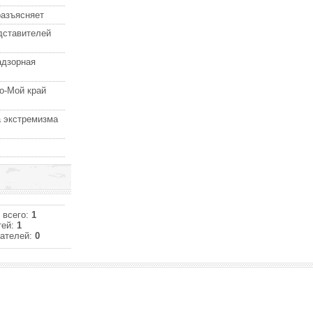
разъясняет
дставителей
адзорная
о-Мой край
 экстремизма
 всего:
1
тей:
1
ателей:
0