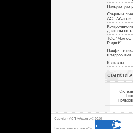
Прокуратура 
Собрание пре
АСП Абашево
Контрольно-н
деятельность
ТОС "Моё сел
Родной"
Профилактика
и терроризма
Контакты
СТАТИСТИКА
Онлайн
Гос
Пользов
Copyright АСП Абашево © 2026
Бесплатный хостинг
uCoz