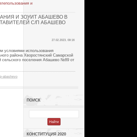
млепользования и
АНИЯ И ЗОУИТ АБАШЕВО В
ТАВИТЕЛЕЙ С/П АБАШЕВО
27.02.2023, 09:16
ыми условиями использования
ьного района Хворостянский Самарской
й сельского поселения Абашево №89 от
p-abashevo
ПОИСК
КОНСТИТУЦИЯ 2020